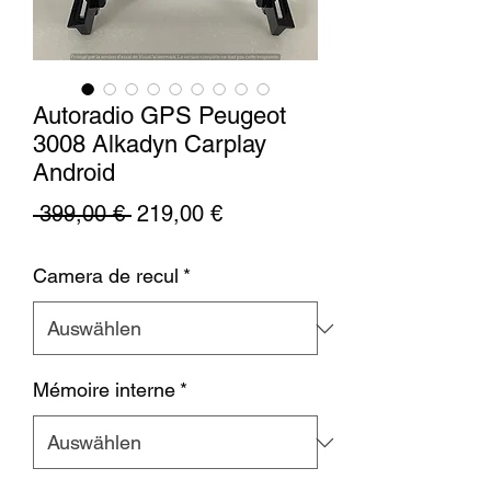
Autoradio GPS Peugeot
3008 Alkadyn Carplay
Android
Standardpreis
Sale-
 399,00 € 
219,00 €
Preis
Camera de recul
*
Mémoire interne
*