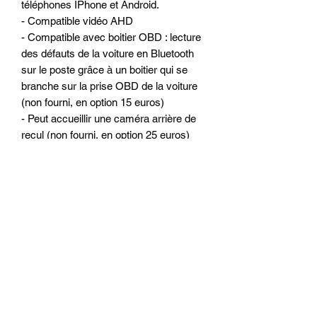
téléphones IPhone et Android.
- Compatible vidéo AHD
- Compatible avec boitier OBD : lecture
des défauts de la voiture en Bluetooth
sur le poste grâce à un boitier qui se
branche sur la prise OBD de la voiture
(non fourni, en option 15 euros)
- Peut accueillir une caméra arrière de
recul (non fourni, en option 25 euros)
- Peut accueillir une caméra avant type
DASHCAM
Les autoradios sont testés à l'usine et
par nos soins avant chaque envoi.
OPTIONS POSSIBLE GAMME
DISCOUNT :
- Caméra de recul arrière : 35 euros
- Système sans fil pour la caméra : 20
euros