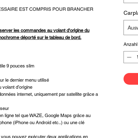
ECESSAIRE EST COMPRIS POUR BRANCHER
Carpl
Aus
server les commandes au volant d'origine du
onochrome déporté sur le tableau de bord
.
Anzahl
tile 9 pouces slim
r le dernier menu utilisé
volant d’origine
données internet, uniquement par satellite grâce a
iseur
n en ligne tel que WAZE, Google Maps grâce au
phone (iPhone ou Android etc..) ou une clé
é, vous pouvez exécuter deux applications en