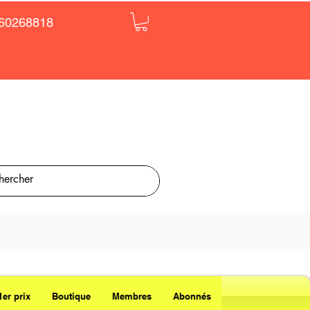
60268818
1er prix
Boutique
Membres
Abonnés