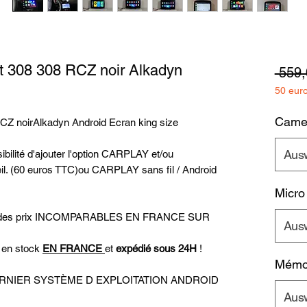
 308 308 RCZ noir Alkadyn
 559,
50 eur
Camer
Z noirAlkadyn Android Ecran king size
Aus
bilité d'ajouter l'option CARPLAY et/ou
il. (60 euros TTC)ou CARPLAY sans fil / Android
Micro
uer des prix INCOMPARABLES EN FRANCE SUR
Aus
t en stock
EN FRANCE
et
expédié sous 24H
!
Mémoi
u DERNIER SYSTÈME D EXPLOITATION ANDROID
Aus