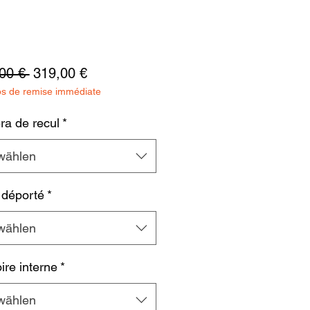
Standardpreis
Sale-
00 € 
319,00 €
os de remise immédiate
Preis
a de recul
*
wählen
 déporté
*
wählen
re interne
*
wählen