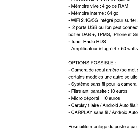
- Mémoire vive : 4 go de RAM
- Mémoire interne : 64 go
- WiFi 2.4G/5G intégré pour surfer 
- 2 ports USB ou l’on peut conne
boitier DAB +, TPMS, IPhone et Sm
- Tuner Radio RDS
- Amplificateur intégré 4 x 50 watts
OPTIONS POSSIBLE :
- Camera de recul arrière (se met e
certains modèles une autre solutio
- Système sans fil pour la camera 
- Filtre anti parasite : 10 euros
- Micro déporté : 10 euros
- Carplay filaire / Android Auto filai
- CARPLAY sans fil / Android Auto f
Possibilité montage du poste a part