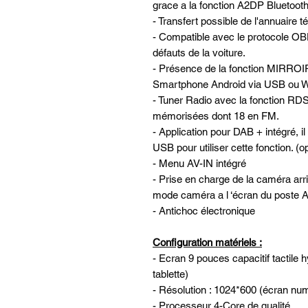
grace a la fonction A2DP Bluetooth 
- Transfert possible de l'annuaire 
- Compatible avec le protocole OBD
défauts de la voiture.
- Présence de la fonction MIRROI
Smartphone Android via USB ou W
- Tuner Radio avec la fonction RDS
mémorisées dont 18 en FM.
- Application pour DAB + intégré, il
USB pour utiliser cette fonction. (
- Menu AV-IN intégré
- Prise en charge de la caméra ar
mode caméra a l ‘écran du post
- Antichoc électronique
Configuration matériels :
- Ecran 9 pouces capacitif tactile 
tablette)
- Résolution : 1024*600 (écran nu
- Processeur 4-Core de qualité