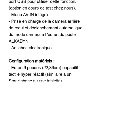
port USB pour utiliser cette fonction.
(option en cours de test chez nous).
- Menu AV-IN intégré
- Prise en charge de la caméra arrière
de recul et déclenchement automatique
du mode caméra a l ‘écran du poste
ALKADYN
- Antichoc électronique
Configuration matériels :
- Ecran 9 pouces (22,86cm) capacitif
tactile hyper réactif (similaire a un
Smartphone ou une tablette)
- Résolution : 1024*600 (écran
numérique HD)
- Processeur 4-Core de qualité
(4x1.2MHz)
- Mémoire vive : 2 go de RAM
- Mémoire interne : 32 go
- WiFi 2.4G/5G intégré pour surfer sur