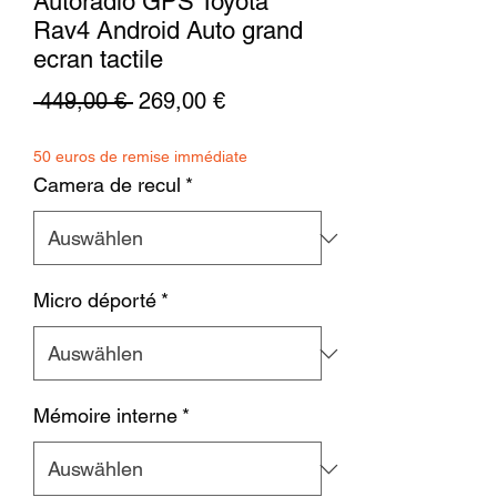
Autoradio GPS Toyota
Rav4 Android Auto grand
ecran tactile
Standardpreis
Sale-
 449,00 € 
269,00 €
Preis
50 euros de remise immédiate
Camera de recul
*
Micro déporté
*
Mémoire interne
*