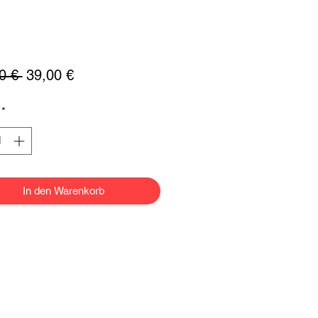
Standardpreis
Sale-
0 € 
39,00 €
Preis
*
In den Warenkorb