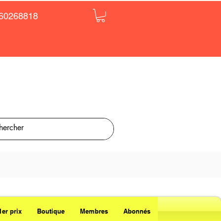
60268818
1er prix
Boutique
Membres
Abonnés