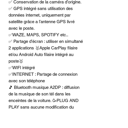
✅ Conservation de la caméra d’origine.
✅ GPS intégré sans utilisation des
données internet, uniquement par
satellite grâce a l’antenne GPS livré
avec le poste.
✅WAZE, MAPS, SPOTIFY etc..
✅ Partage d’écran : utiliser en simultané
2 applications 🥇Apple CarPlay filaire
et/ou Android Auto filaire intégré au
poste🥇
✅WIFI intégré
✅INTERNET : Partage de connexion
avec son téléphone
🎵 Bluetooth musique A2DP : diffusion
de la musique de son tél dans les
enceintes de la voiture. 🥳PLUG AND
PLAY sans aucune modification du
faisceau d’origine.
✅ Compatible IPTV.
✅Playstore 🥇Processeur 8-Core de