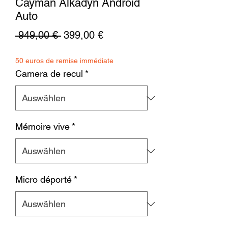
Cayman Alkadyn Android
Auto
Standardpreis
Sale-
 949,00 € 
399,00 €
Preis
50 euros de remise immédiate
Camera de recul
*
Mémoire vive
*
Micro déporté
*