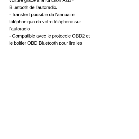
voiture grace a la fonction A2DP
Bluetooth de l’autoradio.
- Transfert possible de l'annuaire
téléphonique de votre téléphone sur
l’autoradio
- Compatible avec le protocole OBD2 et
le boitier OBD Bluetooth pour lire les
défauts de la voiture.
- Présence de la fonction
MIRROIRLINK avec iPhone (AIRPLAY)
par WiFi et avec Smartphone Android
via USB ou WiFi
- Tuner Radio avec la fonction RDS
intégrée, 30 Stations de Radio peuvent
être mémorisées dont 18 en FM.
- Application pour DAB + intégré, il suffit
de connecter un boîtier DAB + sur un
port USB pour utiliser cette fonction.
(option en cours de test chez nous).
- Menu AV-IN intégré