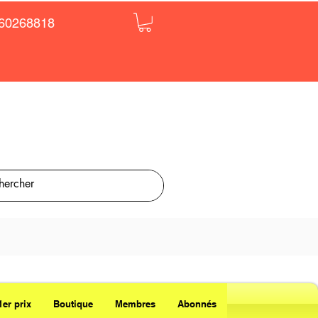
60268818
1er prix
Boutique
Membres
Abonnés