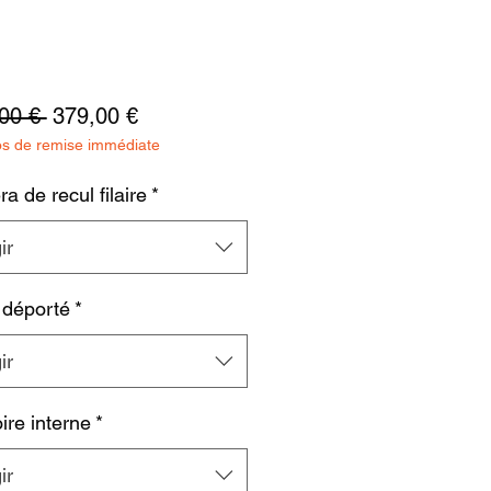
Precio
Precio
00 € 
379,00 €
os de remise immédiate
de
oferta
 de recul filaire
*
ir
 déporté
*
ir
re interne
*
ir