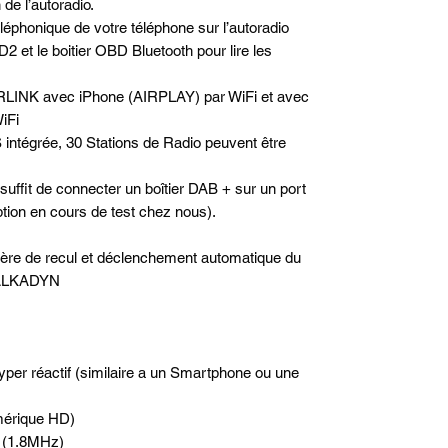
de l’autoradio.
téléphonique de votre téléphone sur l’autoradio
2 et le boitier OBD Bluetooth pour lire les
RLINK avec iPhone (AIRPLAY) par WiFi et avec
iFi
 intégrée, 30 Stations de Radio peuvent être
 suffit de connecter un boîtier DAB + sur un port
option en cours de test chez nous).
rière de recul et déclenchement automatique du
e ALKADYN
hyper réactif (similaire a un Smartphone ou une
mérique HD)
é (1.8MHz)