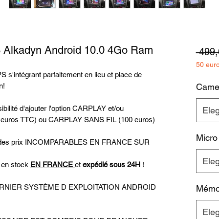
3 Alkadyn Android 10.0 4Go Ram
 499,
50 eur
 s'intégrant parfaitement en lieu et place de
n!
Camera
bilité d'ajouter l'option CARPLAY et/ou
Eleg
0 euros TTC) ou CARPLAY SANS FIL (100 euros)
Micro
uer des prix INCOMPARABLES EN FRANCE SUR
Eleg
t en stock
EN FRANCE
et
expédié sous 24H
!
u DERNIER SYSTÈME D EXPLOITATION ANDROID
Mémoi
Eleg