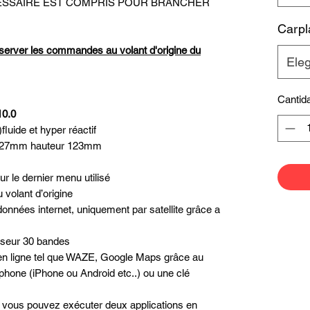
ECESSAIRE EST COMPRIS POUR BRANCHER
Carpl
server les commandes au volant d'origine du
Eleg
Cantid
10.0
fluide et hyper réactif
 227mm hauteur 123mm
r le dernier menu utilisé
volant d’origine
données internet, uniquement par satellite grâce a
liseur 30 bandes
n en ligne tel que WAZE, Google Maps grâce au
phone (iPhone ou Android etc..) ou une clé
é, vous pouvez exécuter deux applications en