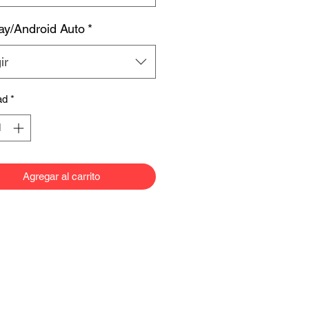
ay/Android Auto
*
ir
ad
*
Agregar al carrito