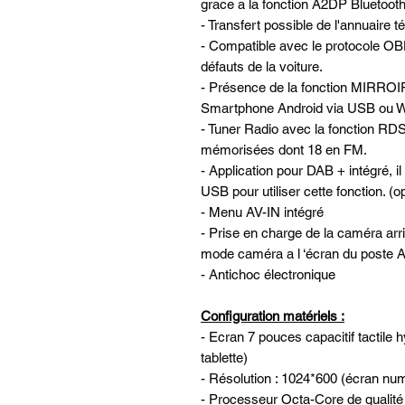
grace a la fonction A2DP Bluetooth 
- Transfert possible de l'annuaire 
- Compatible avec le protocole OBD
défauts de la voiture.
- Présence de la fonction MIRROI
Smartphone Android via USB ou W
- Tuner Radio avec la fonction RDS
mémorisées dont 18 en FM.
- Application pour DAB + intégré, il
USB pour utiliser cette fonction. (
- Menu AV-IN intégré
- Prise en charge de la caméra ar
mode caméra a l ‘écran du post
- Antichoc électronique
Configuration matériels :
- Ecran 7 pouces capacitif tactile 
tablette)
- Résolution : 1024*600 (écran nu
- Processeur Octa-Core de qualit