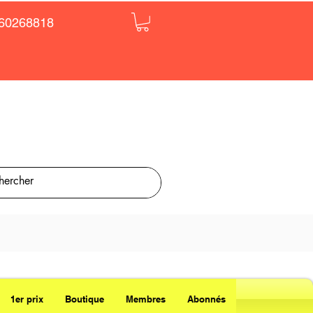
60268818
1er prix
Boutique
Membres
Abonnés