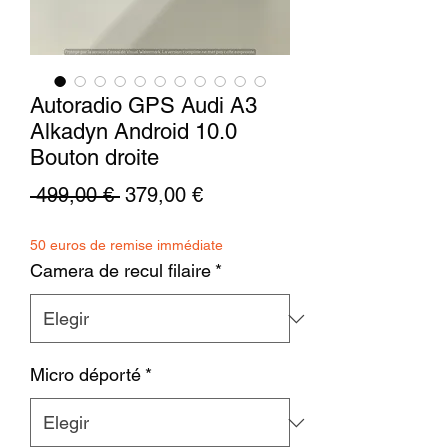
Autoradio GPS Audi A3
Alkadyn Android 10.0
Bouton droite
Precio
Precio
 499,00 € 
379,00 €
de
50 euros de remise immédiate
oferta
Camera de recul filaire
*
Micro déporté
*