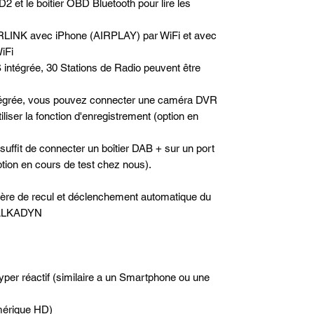
2 et le boitier OBD Bluetooth pour lire les
RLINK avec iPhone (AIRPLAY) par WiFi et avec
iFi
 intégrée, 30 Stations de Radio peuvent être
tégrée, vous pouvez connecter une caméra DVR
iser la fonction d'enregistrement (option en
 suffit de connecter un boîtier DAB + sur un port
option en cours de test chez nous).
rière de recul et déclenchement automatique du
e ALKADYN
hyper réactif (similaire a un Smartphone ou une
mérique HD)