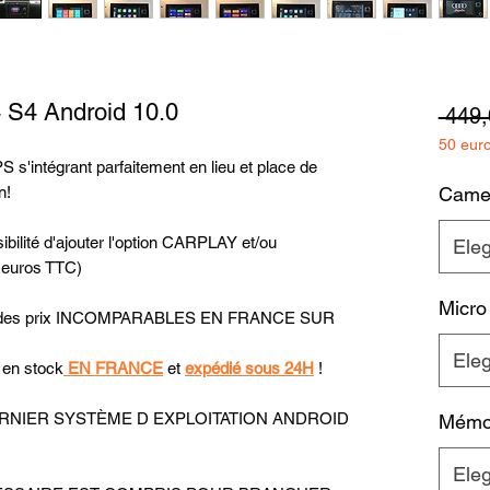
 S4 Android 10.0
 449,
50 eur
 s'intégrant parfaitement en lieu et place de
n!
Camera
bilité d'ajouter l'option CARPLAY et/ou
Eleg
 euros TTC)
Micro
uer des prix INCOMPARABLES EN FRANCE SUR
Eleg
 en stock
EN FRANCE
et
expédié sous 24H
!
u DERNIER SYSTÈME D EXPLOITATION ANDROID
Mémoi
Eleg