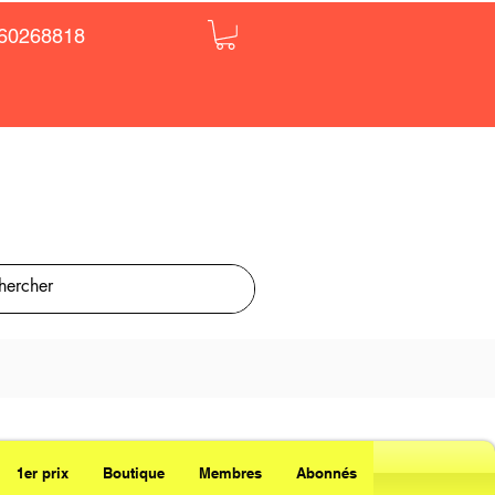
60268818
1er prix
Boutique
Membres
Abonnés