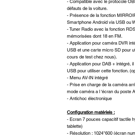
- Compatible avec le protocole OBD
défauts de la voiture.
- Présence de la fonction MIRROI
Smartphone Android via USB ou W
- Tuner Radio avec la fonction RDS
mémorisées dont 18 en FM.
- Application pour caméra DVR in
USB et une carte micro SD pour util
cours de test chez nous).
- Application pour DAB + intégré, il
USB pour utiliser cette fonction. (
- Menu AV-IN intégré
- Prise en charge de la caméra ar
mode caméra a l ‘écran du post
- Antichoc électronique
Configuration matériels :
- Ecran 7 pouces capacitif tactile 
tablette)
- Résolution : 1024*600 (écran nu