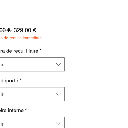
Precio
Precio
00 € 
329,00 €
os de remise immédiate
de
oferta
 de recul filaire
*
ir
 déporté
*
ir
re interne
*
ir