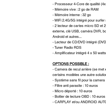
- Processeur 4-Core de qualité (
- Mémoire vive : 2 go de RAM
- Mémoire interne : 32 go
- WiFi 2.4G/5G intégré pour surfer 
- 2 lecteur de cartes micro SD et 
externe, clé USB, caméra DVR, b
Android et autres...
- Lecteur de CD/DVD intégré 
- Tuner Radio RDS
- Amplificateur intégré 4 x 50 watts
OPTIONS POSSIBLE :
- Camera de recul arrière (se met e
certains modèles une autre solutio
- Système sans fil pour la camera 
- Filtre anti parasite : 10 euros
- Micro déporté : 10 euros
- Boitier de lecture OBD : 10 euros
- CARPLAY et/ou ANDROID AUTO 