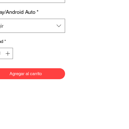
ay/Android Auto
*
ir
ad
*
Agregar al carrito