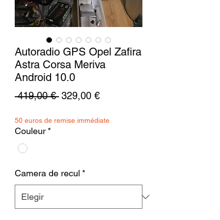
Autoradio GPS Opel Zafira
Astra Corsa Meriva
Android 10.0
Precio
Precio
 419,00 € 
329,00 €
de
50 euros de remise immédiate
oferta
Couleur
*
Camera de recul
*