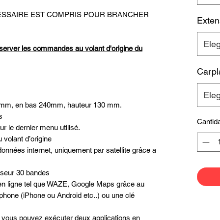
ECESSAIRE EST COMPRIS POUR BRANCHER
Exten
Eleg
server les commandes au volant d'origine du
Carpl
Eleg
244mm, en bas 240mm, hauteur 130 mm.
s
Cantid
r le dernier menu utilisé.
volant d’origine
données internet, uniquement par satellite grâce a
liseur 30 bandes
n en ligne tel que WAZE, Google Maps grâce au
phone (iPhone ou Android etc..) ou une clé
é, vous pouvez exécuter deux applications en