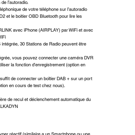
de l’autoradio.
téléphonique de votre téléphone sur l’autoradio
2 et le boitier OBD Bluetooth pour lire les
RLINK avec iPhone (AIRPLAY) par WiFi et avec
iFi
 intégrée, 30 Stations de Radio peuvent être
tégrée, vous pouvez connecter une caméra DVR
iser la fonction d'enregistrement (option en
 suffit de connecter un boîtier DAB + sur un port
option en cours de test chez nous).
rière de recul et déclenchement automatique du
e ALKADYN
hyper réactif (similaire a un Smartphone ou une