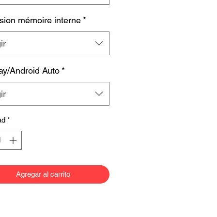
sion mémoire interne
*
ir
ay/Android Auto
*
ir
ad
*
Agregar al carrito