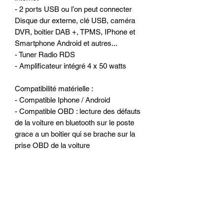
- 2 ports USB ou l’on peut connecter
Disque dur externe, clé USB, caméra
DVR, boitier DAB +, TPMS, IPhone et
Smartphone Android et autres...
- Tuner Radio RDS
- Amplificateur intégré 4 x 50 watts
Compatibilité matérielle :
- Compatible Iphone / Android
- Compatible OBD : lecture des défauts
de la voiture en bluetooth sur le poste
grace a un boitier qui se brache sur la
prise OBD de la voiture
- Peut accueillir une camera arrière de
recul
- Peut accueillir une camera avant DVB
- Prise en charge du contrôle MMI dans
le Menu Android.
- Prise en charge du contrôle MMI dans