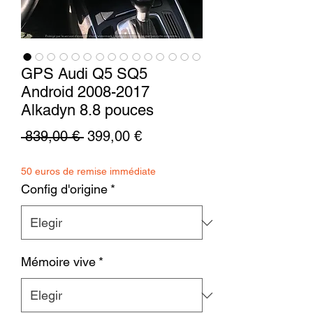
GPS Audi Q5 SQ5
Android 2008-2017
Alkadyn 8.8 pouces
Precio
Precio
 839,00 € 
399,00 €
de
50 euros de remise immédiate
oferta
Config d'origine
*
Mémoire vive
*