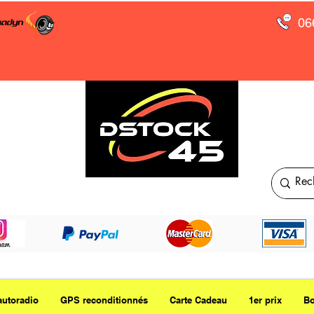
06
autoradio
GPS reconditionnés
Carte Cadeau
1er prix
Bo