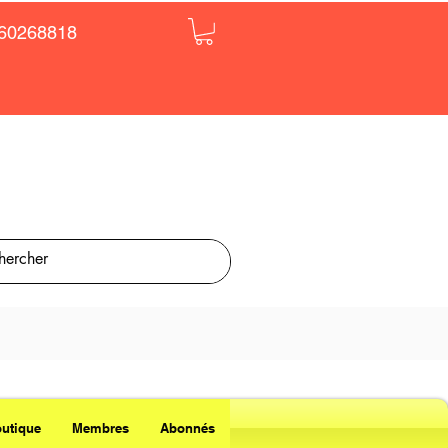
60268818
utique
Membres
Abonnés