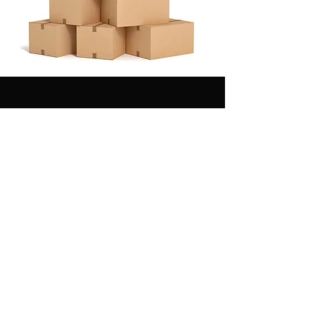
Livraison 1/5 jours
Retour sous 14 jours
Paiement sécurisé
Service client réactif
en 3x ou 4x
Contact
1625 Route de Sandillon - 45560 Saint Denis en Val
dstock45560@gmail.com
S.A.V :
sav@dstock45.com