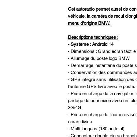
Cet autoradio permet aussi de con
véhicule, la caméra de recul d'origi
menu d'origine BMW.
Descriptions techniques :
- Systeme : Android 14
- Dimensions : Grand ecran tactil
- Allumage du poste logo BMW
- Demarrage instantané du poste su
- Conservation des commandes au 
- GPS intégré sans utilisation des 
l’antenne GPS livré avec le poste.
- Prise en charge de la navigatio
partage de connexion avec un télé
3G/4G.
- Prise en charge de l'écran divis
écran divisé.
- Multi-langues (180 au total)
- Connecteur double-din se brancha