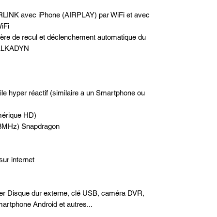
RLINK avec iPhone (AIRPLAY) par WiFi et avec
iFi
rière de recul et déclenchement automatique du
e ALKADYN
ile hyper réactif (similaire a un Smartphone ou
mérique HD)
1.8MHz) Snapdragon
sur internet
ter Disque dur externe, clé USB, caméra DVR,
artphone Android et autres...