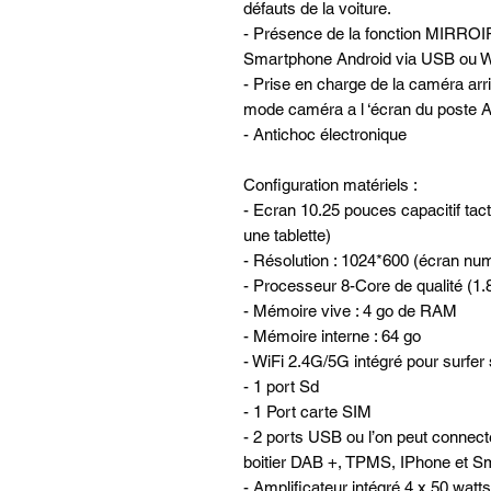
défauts de la voiture.
- Présence de la fonction MIRROI
Smartphone Android via USB ou W
- Prise en charge de la caméra ar
mode caméra a l ‘écran du post
- Antichoc électronique
Configuration matériels :
- Ecran 10.25 pouces capacitif tact
une tablette)
- Résolution : 1024*600 (écran nu
- Processeur 8-Core de qualité (
- Mémoire vive : 4 go de RAM
- Mémoire interne : 64 go
- WiFi 2.4G/5G intégré pour surfer 
- 1 port Sd
- 1 Port carte SIM
- 2 ports USB ou l’on peut connec
boitier DAB +, TPMS, IPhone et Sm
- Amplificateur intégré 4 x 50 watts