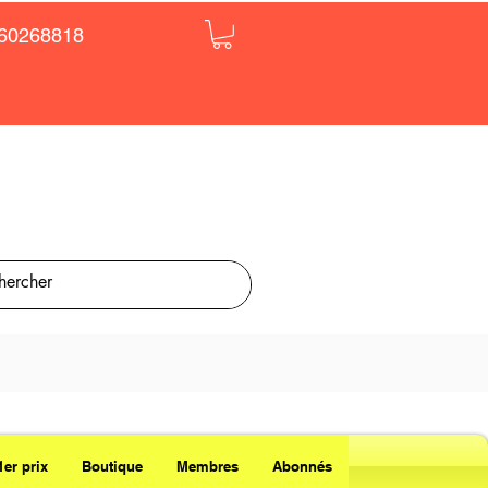
60268818
1er prix
Boutique
Membres
Abonnés