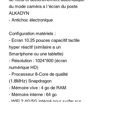
du mode caméra a l ‘écran du poste
ALKADYN
- Antichoc électronique
Configuration matériels :
- Ecran 10.25 pouces capacitif tactile
hyper réactif (similaire a un
Smartphone ou une tablette)
- Résolution : 1024*600 (écran
numérique HD)
- Processeur 8-Core de qualité
(1.8MHz) Snapdragon
- Mémoire vive : 4 go de RAM
- Mémoire interne : 64 go
- WiFi 2.4G/5G intégré pour surfer sur
internet
- 1 port Sd
- 1 Port carte SIM
- 2 ports USB ou l’on peut connecter