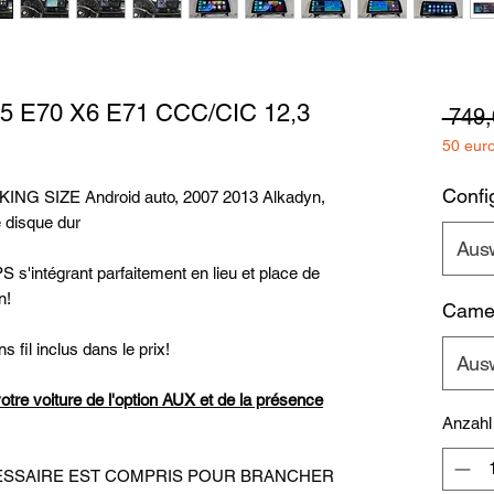
5 E70 X6 E71 CCC/CIC 12,3
 749,
50 eur
Config
NG SIZE Android auto, 2007 2013 Alkadyn,
 disque dur
Aus
 s'intégrant parfaitement en lieu et place de
on!
Camer
s fil inclus dans le prix!
Aus
votre voiture de l'option AUX et de la présence
Anzahl
ECESSAIRE EST COMPRIS POUR BRANCHER