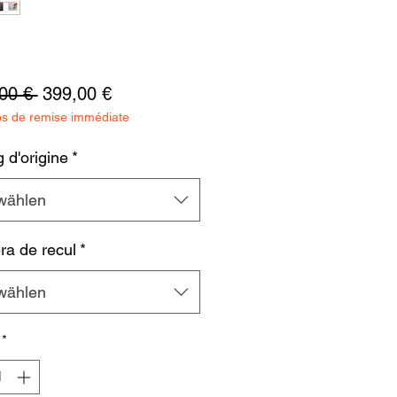
Standardpreis
Sale-
00 € 
399,00 €
os de remise immédiate
Preis
 d'origine
*
wählen
a de recul
*
wählen
*