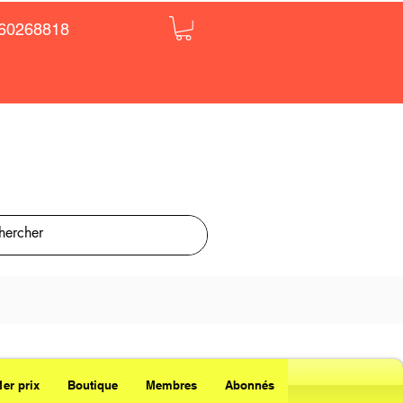
60268818
1er prix
Boutique
Membres
Abonnés