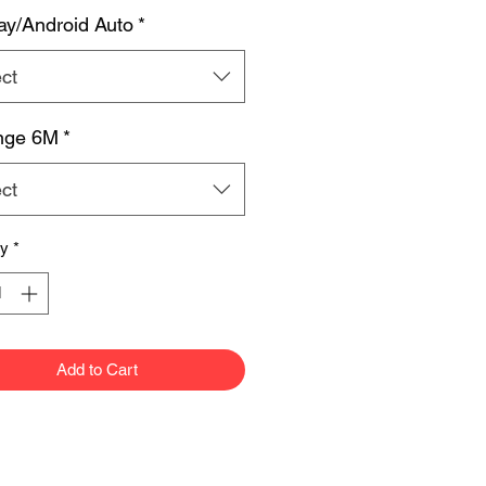
ay/Android Auto
*
ct
nge 6M
*
ct
ty
*
Add to Cart