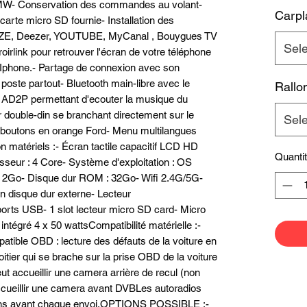
BMW- Conservation des commandes au volant-
Carpl
arte micro SD fournie- Installation des
AZE, Deezer, YOUTUBE, MyCanal , Bouygues TV
Sele
iroirlink pour retrouver l'écran de votre téléphone
t Iphone.- Partage de connexion avec son
e poste partout- Bluetooth main-libre avec le
Rallo
n AD2P permettant d'ecouter la musique du
 double-din se branchant directement sur le
Sele
s boutons en orange Ford- Menu multilangues
ion matériels :- Écran tactile capacitif LCD HD
Quanti
sseur : 4 Core- Système d'exploitation : OS
 2Go- Disque dur ROM : 32Go- Wifi 2.4G/5G-
n disque dur externe- Lecteur
s USB- 1 slot lecteur micro SD card- Micro
intégré 4 x 50 wattsCompatibilité matérielle :-
tible OBD : lecture des défauts de la voiture en
oitier qui se brache sur la prise OBD de la voiture
eut accueillir une camera arrière de recul (non
accueillir une camera avant DVBLes autoradios
 soins avant chaque envoi.OPTIONS POSSIBLE :-