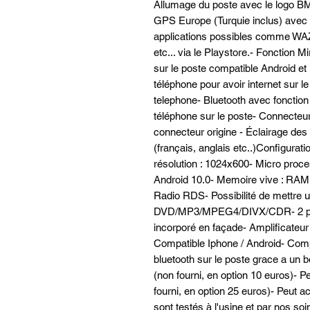
Allumage du poste avec le logo 
GPS Europe (Turquie inclus) avec c
applications possibles comme W
etc... via le Playstore.- Fonction M
sur le poste compatible Android e
téléphone pour avoir internet sur l
telephone- Bluetooth avec fonctio
téléphone sur le poste- Connecteur
connecteur origine - Éclairage de
(français, anglais etc..)Configurat
résolution : 1024x600- Micro proce
Android 10.0- Memoire vive : RAM
Radio RDS- Possibilité de mettre u
DVD/MP3/MPEG4/DIVX/CDR- 2 port
incorporé en façade- Amplificateur 
Compatible Iphone / Android- Compa
bluetooth sur le poste grace a un b
(non fourni, en option 10 euros)- P
fourni, en option 25 euros)- Peut 
sont testés à l'usine et par nos