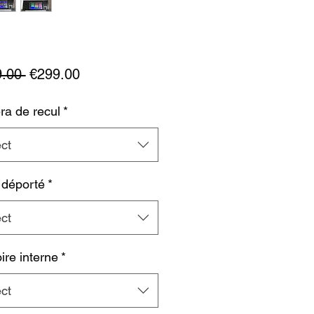
Regular
Sale
.00 
€299.00
Price
Price
a de recul
*
ct
 déporté
*
ct
re interne
*
ct