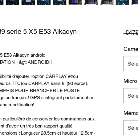
9 serie 5 X5 E53 Alkadyn
 €479
Camer
5 E53 Alkadyn android
TION =&gt; ANDROID!!
Sele
bilité d'ajouter l'option CARPLAY et/ou
Micro
euros TTC)ou CARPLAY sans fil (90 euros).
OMPRIS POUR BRANCHER LE POSTE
Sele
en français! GPS s'intégrant parfaitement en
sans modification!
Mémoi
n particulière de conserver les commandes aux
nt d'avoir un très bon rapport qualité
Sele
Dimensions : Longueur 28,5cm et hauteur 12,5cm-