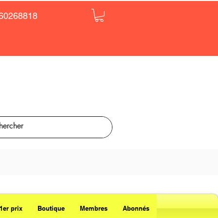
60268818
1er prix
Boutique
Membres
Abonnés