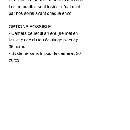
Les autoradios sont testés à l'usine et
par nos soins avant chaque envoi.
OPTIONS POSSIBLE :
- Camera de recul arrière (se met en
lieu et place du feu éclairage plaque):
35 euros
- Système sans fil pour la camera : 20
euros
- Filtre anti-parasite pour la caméra de
recul : 10 euros
- Micro déporté : 10 euros
- CARPLAY / ANDROID AUTO Filaire :
60 euros
- CARPLAY sans fil : 90 euros
- Rallonge 6M (power alimentation +
antenne FM) : 60 euros
Possibilité montage du poste a partir de