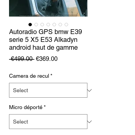
Autoradio GPS bmw E39
serie 5 X5 E53 Alkadyn
android haut de gamme
Regular
Sale
 €499.00 
€369.00
Price
Price
Camera de recul
*
Micro déporté
*