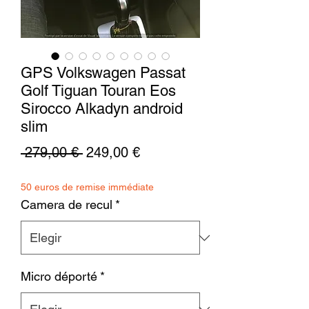
GPS Volkswagen Passat
Golf Tiguan Touran Eos
Sirocco Alkadyn android
slim
Precio
Precio
 279,00 € 
249,00 €
de
50 euros de remise immédiate
oferta
Camera de recul
*
Micro déporté
*