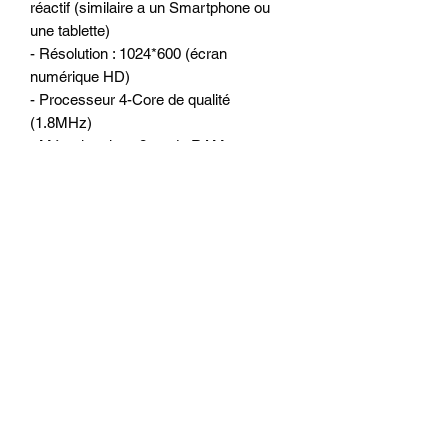
réactif (similaire a un Smartphone ou
une tablette)
- Résolution : 1024*600 (écran
numérique HD)
- Processeur 4-Core de qualité
(1.8MHz)
- Mémoire vive : 2 go de RAM
- Mémoire interne : 32 go
- WiFi 2.4G/5G intégré pour surfer sur
internet
- 2 ports USB ou l’on peut connecter
Disque dur externe, clé USB, caméra
DVR, boitier DAB +, TPMS, IPhone et
Smartphone Android et autres...
- Tuner Radio RDS
- Amplificateur intégré 4 x 50 watts
OPTIONS POSSIBLE :
- Camera de recul arrière (se met en
lieu et place du feu éclairage plaque, sur