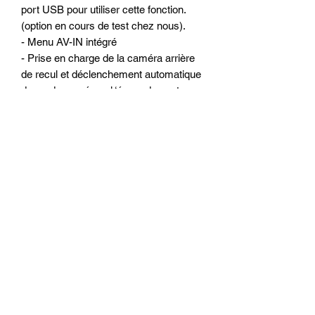
port USB pour utiliser cette fonction.
(option en cours de test chez nous).
- Menu AV-IN intégré
- Prise en charge de la caméra arrière
de recul et déclenchement automatique
du mode caméra a l ‘écran du poste
ALKADYN
- Antichoc électronique
Configuration matériels :
- Ecran 9 pouces capacitif tactile hyper
réactif (similaire a un Smartphone ou
une tablette)
- Résolution : 1280*700(écran
numérique HD)
- Processeur 4-Core de qualité
- Mémoire vive : 2 go de RAM
- Mémoire interne : 32 Go
- WiFi 2.4G/5G intégré pour surfer sur