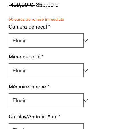
Precio
Precio
 499,00 € 
359,00 €
de
50 euros de remise immédiate
oferta
Camera de recul
*
Micro déporté
*
Mémoire interne
*
Carplay/Android Auto
*