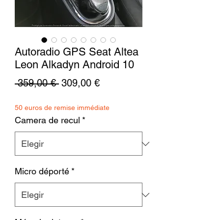
Autoradio GPS Seat Altea
Leon Alkadyn Android 10
Precio
Precio
 359,00 € 
309,00 €
de
50 euros de remise immédiate
oferta
Camera de recul
*
Micro déporté
*