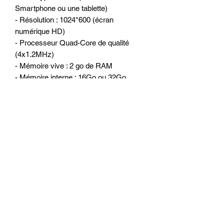
Smartphone ou une tablette)
- Résolution : 1024*600 (écran
numérique HD)
- Processeur Quad-Core de qualité
(4x1.2MHz)
- Mémoire vive : 2 go de RAM
- Mémoire interne : 16Go ou 32Go
- WiFi 2.4G/5G intégré pour surfer sur
internet
- 2 lecteur de cartes micro SD et 2
ports USB ou l’on peut connecter
Disque dur externe, clé USB, caméra
DVR, boitier DAB +, TPMS, IPhone et
Smartphone Android et autres...
- Lecteur de CD/DVD intégré
(DVD/MP3/MPEG4/DIVX/CDR…)
- Tuner Radio RDS
- Amplificateur intégré 4 x 50 watts