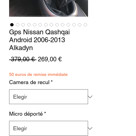
Gps Nissan Qashqai
Android 2006-2013
Alkadyn
Precio
Precio
 379,00 € 
269,00 €
de
50 euros de remise immédiate
oferta
Camera de recul
*
Micro déporté
*