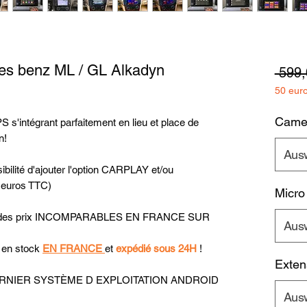
es benz ML / GL Alkadyn
 599,
50 eur
Camer
 s'intégrant parfaitement en lieu et place de
n!
Aus
bilité d'ajouter l'option CARPLAY et/ou
 euros TTC)
Micro
uer des prix INCOMPARABLES EN FRANCE SUR
Aus
t en stock
EN FRANCE
et
expédié sous 24H
!
Exten
u DERNIER SYSTÈME D EXPLOITATION ANDROID
Aus