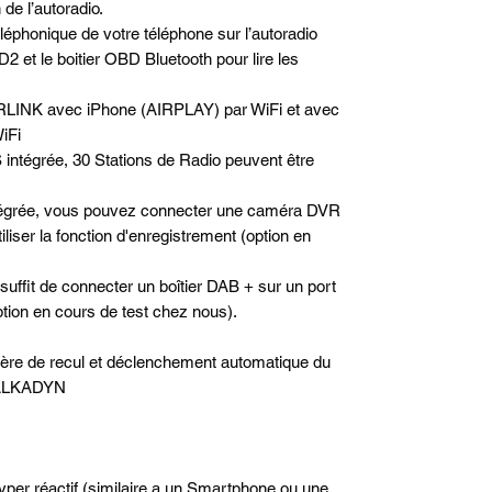
de l’autoradio.
téléphonique de votre téléphone sur l’autoradio
2 et le boitier OBD Bluetooth pour lire les
RLINK avec iPhone (AIRPLAY) par WiFi et avec
iFi
 intégrée, 30 Stations de Radio peuvent être
tégrée, vous pouvez connecter une caméra DVR
iser la fonction d'enregistrement (option en
 suffit de connecter un boîtier DAB + sur un port
option en cours de test chez nous).
rière de recul et déclenchement automatique du
e ALKADYN
hyper réactif (similaire a un Smartphone ou une