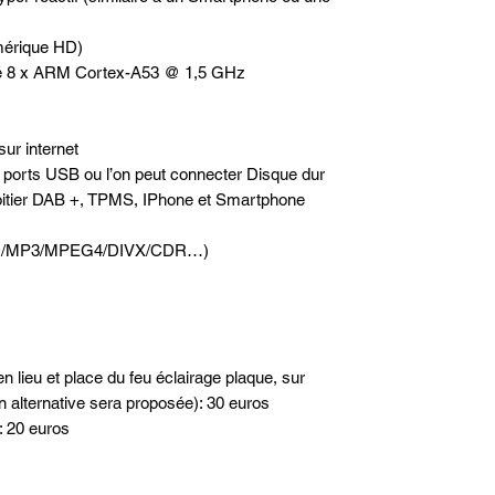
mérique HD)
té 8 x ARM Cortex-A53 @ 1,5 GHz
sur internet
2 ports USB ou l’on peut connecter Disque dur
oitier DAB +, TPMS, IPhone et Smartphone
(DVD/MP3/MPEG4/DIVX/CDR…)
n lieu et place du feu éclairage plaque, sur
n alternative sera proposée): 30 euros
: 20 euros