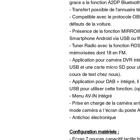
grace a la fonction A2DP Bluetooth 
- Transfert possible de l'annuaire 
- Compatible avec le protocole OBD
défauts de la voiture.
- Présence de la fonction MIRROI
Smartphone Android via USB ou W
- Tuner Radio avec la fonction RDS
mémorisées dont 18 en FM.
- Application pour caméra DVR in
USB et une carte micro SD pour util
cours de test chez nous).
- Application pour DAB + intégré, il
USB pour utiliser cette fonction. (
- Menu AV-IN intégré
- Prise en charge de la caméra ar
mode caméra a l ‘écran du post
- Antichoc électronique
Configuration matériels :
- Ecran 7 pouces capacitif tactile 