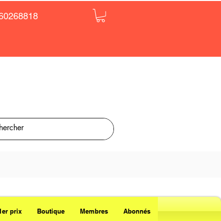
60268818
1er prix
Boutique
Membres
Abonnés