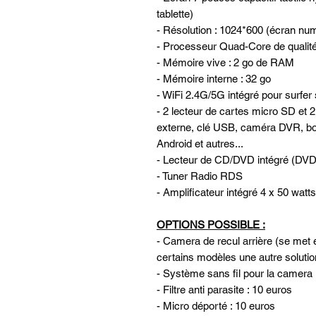
tablette)
- Résolution : 1024*600 (écran nu
- Processeur Quad-Core de quali
- Mémoire vive : 2 go de RAM
- Mémoire interne : 32 go
- WiFi 2.4G/5G intégré pour surfer 
- 2 lecteur de cartes micro SD et 
externe, clé USB, caméra DVR, b
Android et autres...
- Lecteur de CD/DVD intégré 
- Tuner Radio RDS
- Amplificateur intégré 4 x 50 watts
OPTIONS POSSIBLE :
- Camera de recul arrière (se met e
certains modèles une autre solutio
- Système sans fil pour la camera 
- Filtre anti parasite : 10 euros
- Micro déporté : 10 euros