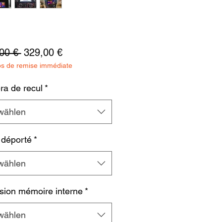
Standardpreis
Sale-
00 € 
329,00 €
os de remise immédiate
Preis
a de recul
*
wählen
 déporté
*
wählen
sion mémoire interne
*
wählen