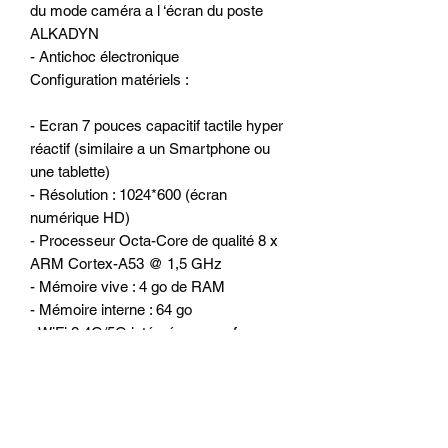
du mode caméra a l ‘écran du poste
ALKADYN
- Antichoc électronique
Configuration matériels :
- Ecran 7 pouces capacitif tactile hyper
réactif (similaire a un Smartphone ou
une tablette)
- Résolution : 1024*600 (écran
numérique HD)
- Processeur Octa-Core de qualité 8 x
ARM Cortex-A53 @ 1,5 GHz
- Mémoire vive : 4 go de RAM
- Mémoire interne : 64 go
- WiFi 2.4G/5G intégré pour surfer sur
internet
- 2 lecteur de cartes micro SD et 2
ports USB ou l’on peut connecter
Disque dur externe, clé USB, caméra
DVR, boitier DAB +, TPMS, IPhone et