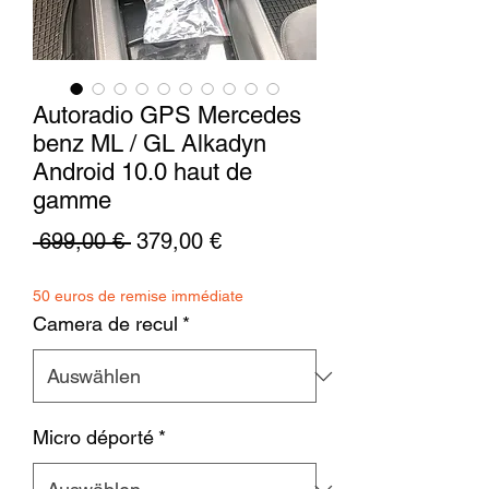
Autoradio GPS Mercedes
benz ML / GL Alkadyn
Android 10.0 haut de
gamme
Standardpreis
Sale-
 699,00 € 
379,00 €
Preis
50 euros de remise immédiate
Camera de recul
*
Micro déporté
*