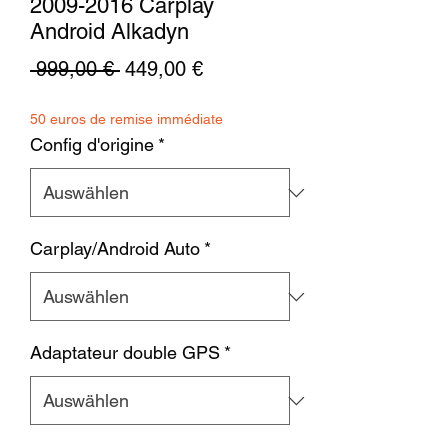
2009-2016 Carplay
Android Alkadyn
Standardpreis
Sale-
 999,00 € 
449,00 €
Preis
50 euros de remise immédiate
Config d'origine
*
Carplay/Android Auto
*
Adaptateur double GPS
*