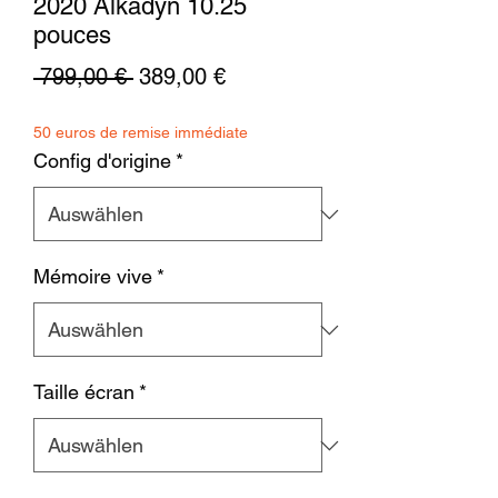
2020 Alkadyn 10.25
pouces
Standardpreis
Sale-
 799,00 € 
389,00 €
Preis
50 euros de remise immédiate
Config d'origine
*
Mémoire vive
*
Taille écran
*