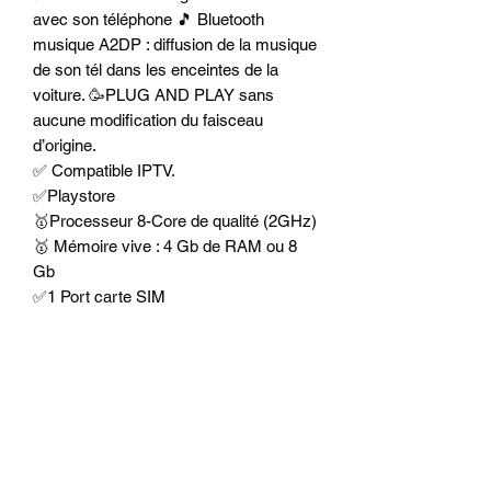
avec son téléphone 🎵 Bluetooth
musique A2DP : diffusion de la musique
de son tél dans les enceintes de la
voiture. 🥳PLUG AND PLAY sans
aucune modification du faisceau
d’origine.
✅ Compatible IPTV.
✅Playstore
🥇Processeur 8-Core de qualité (2GHz)
🥇 Mémoire vive : 4 Gb de RAM ou 8
Gb
✅1 Port carte SIM
✅ 2 rallonge ports USB a mettre où
vous voulez
✅ Amplificateur intégré 4 x 50 watts
👉OPTIONS POSSIBLE :
- Adaptateur double antenne GPS :
permet de récupérer le GPS d'origine