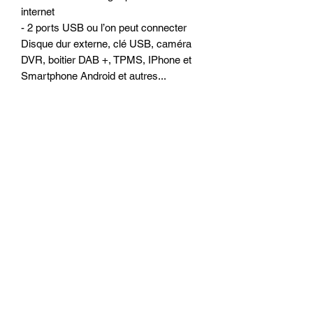
internet
- 2 ports USB ou l’on peut connecter
Disque dur externe, clé USB, caméra
DVR, boitier DAB +, TPMS, IPhone et
Smartphone Android et autres...
Compatibilité matérielle :
- Compatible Iphone / Android
- Compatible OBD : lecture des défauts
de la voiture en bluetooth sur le poste
grace a un boitier qui se brache sur la
prise OBD de la voiture
- Peut accueillir une camera arrière de
recul
- Peut accueillir une camera avant DVB
- Prise en charge du contrôle MMI dans
le Menu Android.
- Prise en charge du contrôle MMI dans
le Menu d'origine.