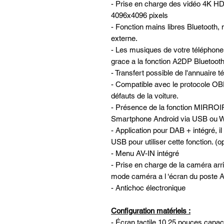
- Prise en charge des vidéo 4K HD
4096x4096 pixels
- Fonction mains libres Bluetooth, 
externe.
- Les musiques de votre téléphone 
grace a la fonction A2DP Bluetooth 
- Transfert possible de l'annuaire 
- Compatible avec le protocole OBD
défauts de la voiture.
- Présence de la fonction MIRROI
Smartphone Android via USB ou W
- Application pour DAB + intégré, il
USB pour utiliser cette fonction. (
- Menu AV-IN intégré
- Prise en charge de la caméra ar
mode caméra a l ‘écran du post
- Antichoc électronique
Configuration matériels :
- Écran tactile 10.25 pouces capac