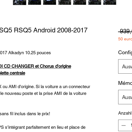
5 SQ5 RSQ5 Android 2008-2017
 939,
50 eur
Config
017 Alkadyn 10.25 pouces
Aus
 CD CHANGER et Chorus d'origine
ette centrale
Mémoi
X ou AMI d'origine. Si la voiture a un connecteur
 le nouveau poste et la prise AMI de la voiture
Aus
Anzahl
ns fil inclus dans le prix!
 s'intégrant parfaitement en lieu et place de