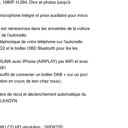
, 1080P, H.264, Divx et photos jusqu'à
microphone intégré et prise auxiliaire pour micro
est retransmise dans les enceintes de la voiture
de l’autoradio.
téléphonique de votre téléphone sur l’autoradio
2 et le boitier OBD Bluetooth pour lire les
RLINK avec iPhone (AIRPLAY) par WiFi et avec
iFi
 suffit de connecter un boîtier DAB + sur un port
option en cours de test chez nous).
rière de recul et déclenchement automatique du
e ALKADYN
itif LCD HD résolution : 1920X720