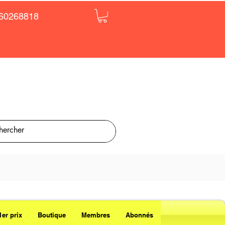
60268818
1er prix
Boutique
Membres
Abonnés