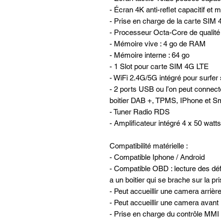
- Écran 4K anti-reflet capacitif et m
- Prise en charge de la carte SIM
- Processeur Octa-Core de qualité
- Mémoire vive : 4 go de RAM
- Mémoire interne : 64 go
- 1 Slot pour carte SIM 4G LTE
- WiFi 2.4G/5G intégré pour surfer 
- 2 ports USB ou l’on peut connec
boitier DAB +, TPMS, IPhone et Sm
- Tuner Radio RDS
- Amplificateur intégré 4 x 50 watts
Compatibilité matérielle :
- Compatible Iphone / Android
- Compatible OBD : lecture des défa
a un boitier qui se brache sur la p
- Peut accueillir une camera arrièr
- Peut accueillir une camera avan
- Prise en charge du contrôle MMI