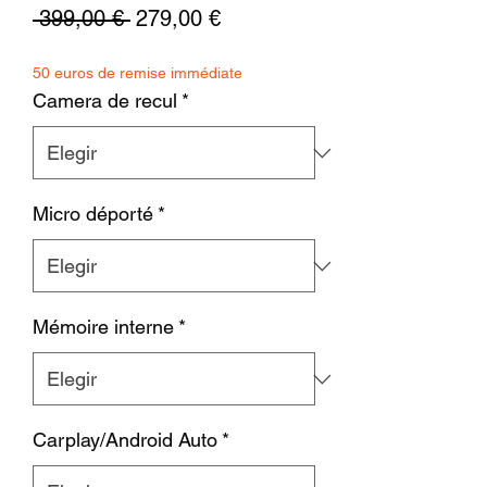
Precio
Precio
 399,00 € 
279,00 €
de
50 euros de remise immédiate
oferta
Camera de recul
*
Micro déporté
*
Mémoire interne
*
Carplay/Android Auto
*