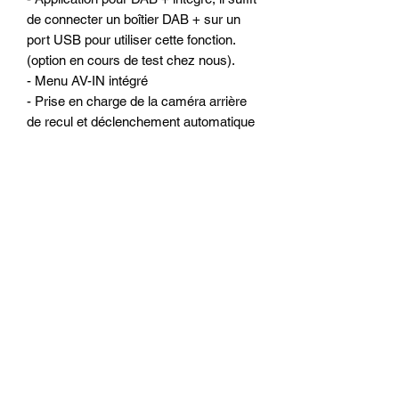
de connecter un boîtier DAB + sur un
port USB pour utiliser cette fonction.
(option en cours de test chez nous).
- Menu AV-IN intégré
- Prise en charge de la caméra arrière
de recul et déclenchement automatique
du mode caméra a l ‘écran du poste
ALKADYN
- Antichoc électronique
Configuration matériels :
- Ecran 9 pouces capacitif tactile hyper
réactif (similaire a un Smartphone ou
une tablette)
- Résolution : 1280*700(écran
numérique HD)
- Processeur 4-Core de qualité
- Mémoire vive : 2 go de RAM
- Mémoire interne : 32 Go