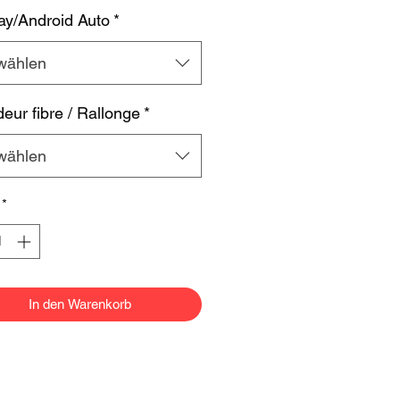
ay/Android Auto
*
wählen
eur fibre / Rallonge
*
wählen
*
In den Warenkorb