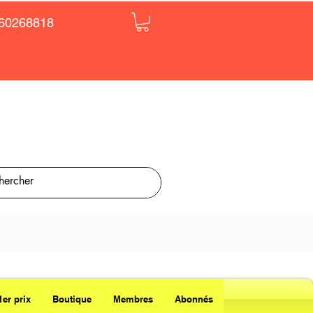
60268818
1er prix
Boutique
Membres
Abonnés