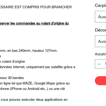
Carpl
ECESSAIRE EST COMPRIS POUR BRANCHER
Aus
server les commandes au volant d'origine du
Décod
Aus
250mm, en bas 240mm, hauteur 127mm.
Anzahl
s
volant d’origine
données internet, uniquement par satellite grâce a
liseur 30 bandes
n en ligne tel que WAZE, Google Maps grâce au
phone (iPhone ou Android etc..) ou une clé
é, vous pouvez exécuter deux applications en