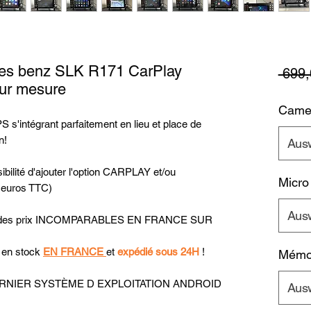
es benz SLK R171 CarPlay
 699,
sur mesure
Camer
 s'intégrant parfaitement en lieu et place de
n!
Aus
bilité d'ajouter l'option CARPLAY et/ou
Micro
 euros TTC)
Aus
uer des prix INCOMPARABLES EN FRANCE SUR
t en stock
EN FRANCE
et
expédié sous 24H
!
Mémoi
u DERNIER SYSTÈME D EXPLOITATION ANDROID
Aus