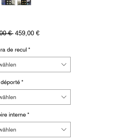
Standardpreis
Sale-
00 € 
459,00 €
Preis
a de recul
*
wählen
 déporté
*
wählen
re interne
*
wählen